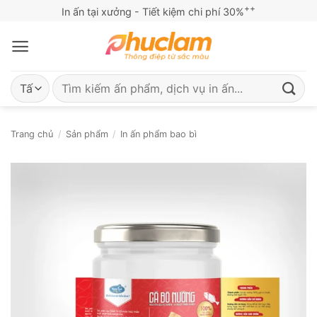
Bỏ
++
In ấn tại xưởng - Tiết kiệm chi phí 30%
qua
nội
dung
Tìm
kiếm:
Trang chủ
/
Sản phẩm
/
In ấn phẩm bao bì