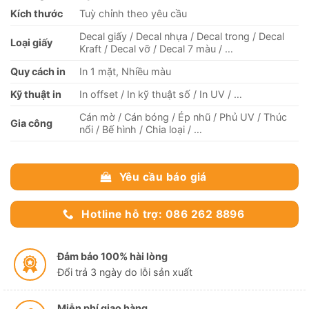
Kích thước
Tuỳ chỉnh theo yêu cầu
Decal giấy / Decal nhựa / Decal trong / Decal
Loại giấy
Kraft / Decal vỡ / Decal 7 màu / …
Quy cách in
In 1 mặt, Nhiều màu
Kỹ thuật in
In offset / In kỹ thuật số / In UV / …
Cán mờ / Cán bóng / Ép nhũ / Phủ UV / Thúc
Gia công
nổi / Bế hình / Chia loại / …
Yêu cầu báo giá
Hotline hỗ trợ: 086 262 8896
Đảm bảo 100% hài lòng
Đổi trả 3 ngày do lỗi sản xuất
Miễn phí giao hàng