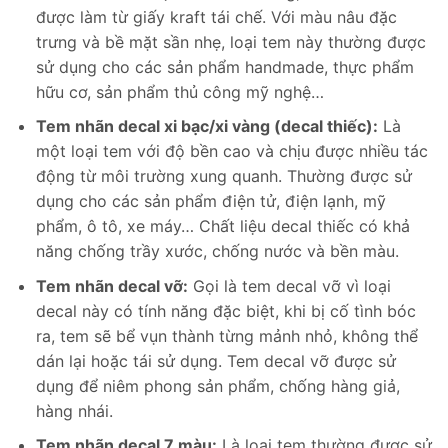
được làm từ giấy kraft tái chế. Với màu nâu đặc
trưng và bề mặt sần nhẹ, loại tem này thường được
sử dụng cho các sản phẩm handmade, thực phẩm
hữu cơ, sản phẩm thủ công mỹ nghệ…
Tem nhãn decal xi bạc/xi vàng (decal thiếc):
Là
một loại tem với độ bền cao và chịu được nhiều tác
động từ môi trường xung quanh. Thường được sử
dụng cho các sản phẩm điện tử, điện lạnh, mỹ
phẩm, ô tô, xe máy… Chất liệu decal thiếc có khả
năng chống trầy xước, chống nước và bền màu.
Tem nhãn decal vỡ:
Gọi là tem decal vỡ vì loại
decal này có tính năng đặc biệt, khi bị cố tình bóc
ra, tem sẽ bể vụn thành từng mảnh nhỏ, không thể
dán lại hoặc tái sử dụng. Tem decal vỡ được sử
dụng để niêm phong sản phẩm, chống hàng giả,
hàng nhái.
Tem nhãn decal 7 màu:
Là loại tem thường được sử