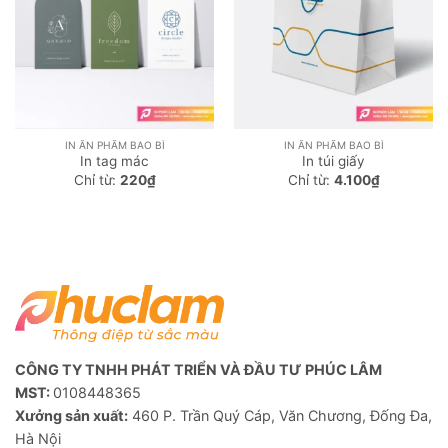
IN ẤN PHẨM BAO BÌ
IN ẤN PHẨM BAO BÌ
In tag mác
In túi giấy
Chỉ từ:
220
₫
Chỉ từ:
4.100
₫
CÔNG TY TNHH PHÁT TRIỂN VÀ ĐẦU TƯ PHÚC LÂM
MST:
0108448365
Xưởng sản xuất:
460 P. Trần Quý Cáp, Văn Chương, Đống Đa,
Hà Nội