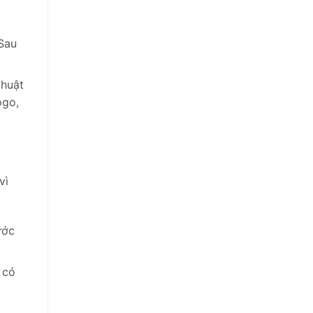
a
 Sau
thuật
ogo,
vì
ước
 có