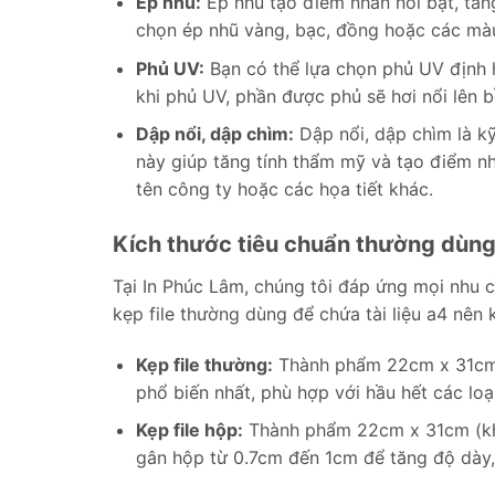
Ép nhũ:
Ép nhũ tạo điểm nhấn nổi bật, tăn
chọn ép nhũ vàng, bạc, đồng hoặc các mà
Phủ UV:
Bạn có thể lựa chọn phủ UV định h
khi phủ UV, phần được phủ sẽ hơi nổi lên 
Dập nổi, dập chìm:
Dập nổi, dập chìm là kỹ
này giúp tăng tính thẩm mỹ và tạo điểm nh
tên công ty hoặc các họa tiết khác.
Kích thước tiêu chuẩn thường dùng 
Tại In Phúc Lâm, chúng tôi đáp ứng mọi nhu cầ
kẹp file thường dùng để chứa tài liệu a4 nên 
Kẹp file thường:
Thành phẩm 22cm x 31cm (
phổ biến nhất, phù hợp với hầu hết các loại
Kẹp file hộp:
Thành phẩm 22cm x 31cm (khi 
gân hộp từ 0.7cm đến 1cm để tăng độ dày, 