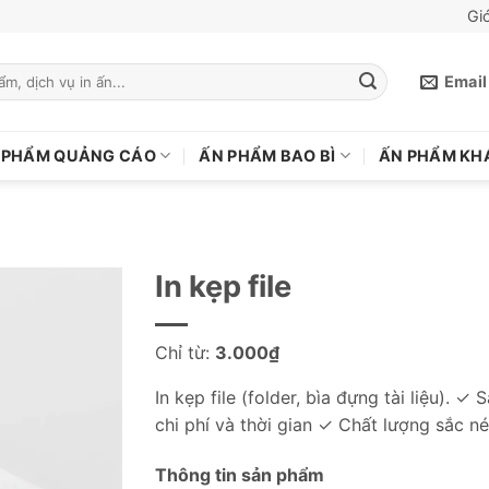
Giớ
Email
 PHẨM QUẢNG CÁO
ẤN PHẨM BAO BÌ
ẤN PHẨM KH
In kẹp file
Chỉ từ:
3.000
₫
In kẹp file (folder, bìa đựng tài liệu). ✓
chi phí và thời gian ✓ Chất lượng sắc né
Thông tin sản phẩm