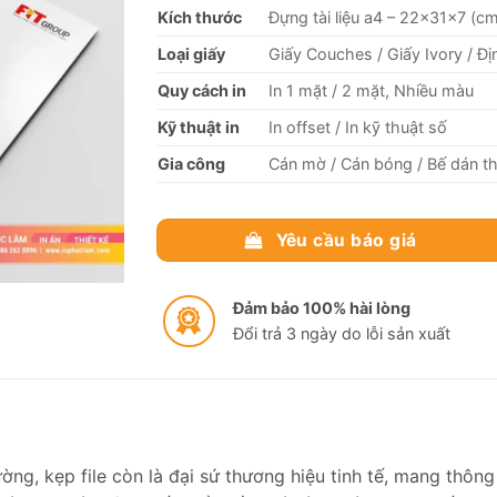
Kích thước
Đựng tài liệu a4 – 22x31x7 (cm
Loại giấy
Giấy Couches / Giấy Ivory / 
Quy cách in
In 1 mặt / 2 mặt, Nhiều màu
Kỹ thuật in
In offset / In kỹ thuật số
Gia công
Cán mờ / Cán bóng / Bế dán t
Yêu cầu báo giá
Đảm bảo 100% hài lòng
Đổi trả 3 ngày do lỗi sản xuất
ường, kẹp file còn là đại sứ thương hiệu tinh tế, mang thông