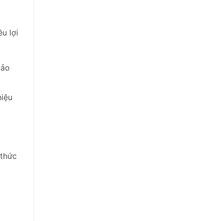
u lợi
bảo
hiệu
 thức