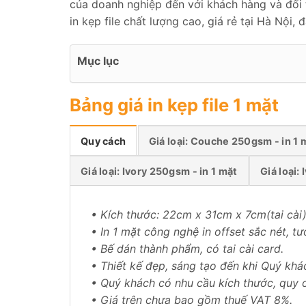
của doanh nghiệp đến với khách hàng và đối 
in kẹp file chất lượng cao, giá rẻ tại Hà Nội
Mục lục
Bảng giá in kẹp file 1 mặt
Quy cách
Giá loại: Couche 250gsm - in 1 
Giá loại: Ivory 250gsm - in 1 mặt
Giá loại:
• Kích thước: 22cm x 31cm x 7cm(tai cài
• In 1 mặt công nghệ in offset sắc nét, tư
• Bế dán thành phẩm, có tai cài card.
• Thiết kế đẹp, sáng tạo đến khi Quý khá
• Quý khách có nhu cầu kích thước, quy c
• Giá trên chưa bao gồm thuế VAT 8%.