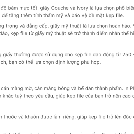
độ bám mực tốt, giấy Couche và Ivory là lựa chọn phổ biế
 để tăng thêm tính thẩm mỹ và bảo vệ bề mặt kẹp file.
 trọng và đẳng cấp, giấy mỹ thuật là lựa chọn hoàn hảo. 
áo, kẹp file từ giấy mỹ thuật sẽ trở thành điểm nhấn thể h
 giấy thường được sử dụng cho kẹp file dao động từ 250 
h, bạn có thể lựa chọn định lượng phù hợp.
 cán màng mờ, cán màng bóng và bế dán thành phẩm. In P
khác tuỳ theo yêu cầu, giúp kẹp file của bạn trở nên cao 
h thước và khuôn được làm riêng, giúp kẹp file trở lên độc