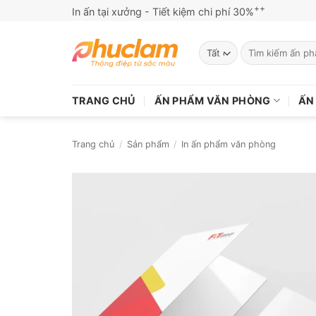
Bỏ
++
In ấn tại xưởng - Tiết kiệm chi phí 30%
qua
nội
Tìm
dung
kiếm:
TRANG CHỦ
ẤN PHẨM VĂN PHÒNG
ẤN
Trang chủ
/
Sản phẩm
/
In ấn phẩm văn phòng