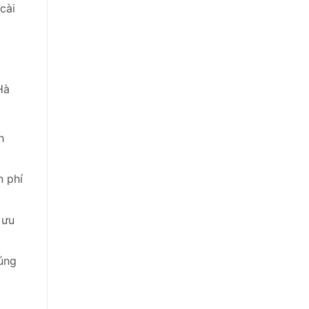
cài
Hà
h
n phí
 ưu
úng