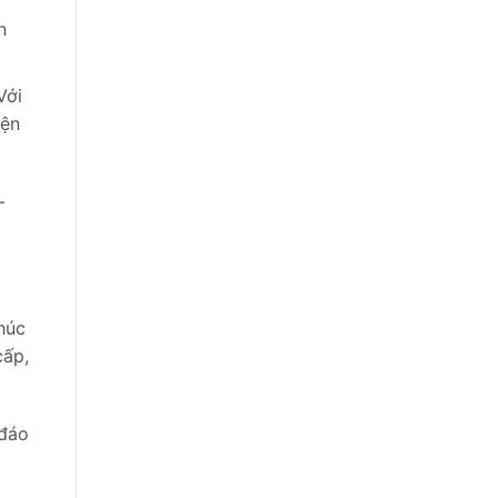
n
Với
iện
–
húc
cấp,
 đáo