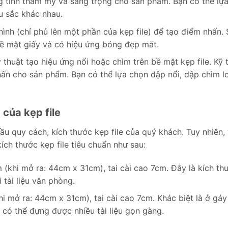
g tính thẩm mỹ và sang trọng cho sản phẩm. Bạn có thể lự
u sắc khác nhau.
ình (chỉ phủ lên một phần của kẹp file) để tạo điểm nhấn.
bề mặt giấy và có hiệu ứng bóng đẹp mắt.
 thuật tạo hiệu ứng nổi hoặc chìm trên bề mặt kẹp file. Kỹ 
ấn cho sản phẩm. Bạn có thể lựa chọn dập nổi, dập chìm l
của kẹp file
u quy cách, kích thước kẹp file của quý khách. Tuy nhiên, 
kích thước kẹp file tiêu chuẩn như sau:
khi mở ra: 44cm x 31cm), tai cài cao 7cm. Đây là kích th
 tài liệu văn phòng.
mở ra: 44cm x 31cm), tai cài cao 7cm. Khác biệt là ở gáy
có thể đựng được nhiều tài liệu gọn gàng.