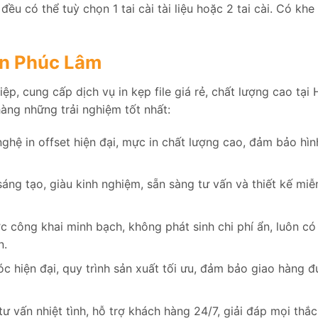
ều có thể tuỳ chọn 1 tai cài tài liệu hoặc 2 tai cài. Có khe 
i In Phúc Lâm
iệp, cung cấp dịch vụ in kẹp file giá rẻ, chất lượng cao tại 
ng những trải nghiệm tốt nhất:
hệ in offset hiện đại, mực in chất lượng cao, đảm bảo hìn
sáng tạo, giàu kinh nghiệm, sẵn sàng tư vấn và thiết kế miễ
ợc công khai minh bạch, không phát sinh chi phí ẩn, luôn có
n.
 hiện đại, quy trình sản xuất tối ưu, đảm bảo giao hàng đ
ư vấn nhiệt tình, hỗ trợ khách hàng 24/7, giải đáp mọi thắc