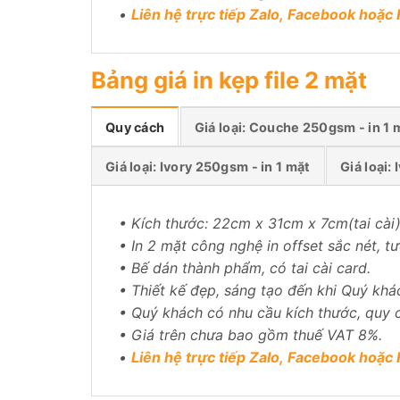
•
Liên hệ trực tiếp
Zalo
, Facebook hoặc 
Bảng giá in kẹp file 2 mặt
Quy cách
Giá loại: Couche 250gsm - in 1 
Giá loại: Ivory 250gsm - in 1 mặt
Giá loại:
• Kích thước: 22cm x 31cm x 7cm(tai cài
• In 2 mặt công nghệ in offset sắc nét, t
• Bế dán thành phẩm, có tai cài card.
• Thiết kế đẹp, sáng tạo đến khi Quý khá
• Quý khách có nhu cầu kích thước, quy c
• Giá trên chưa bao gồm thuế VAT 8%.
•
Liên hệ trực tiếp
Zalo
, Facebook hoặc 