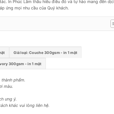
tác. In Phúc Lâm thấu hiểu điều đó và tự hào mang đến dịc
, đáp ứng mọi nhu cầu của Quý khách.
mặt
Giá loại: Couche 300gsm - in 1 mặt
 Ivory 300gsm - in 1 mặt
) thành phẩm.
ơi màu.
ch ưng ý.
ách khác vui lòng liên hệ.