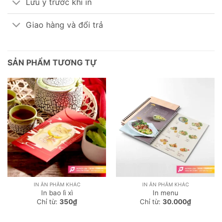
Lưu ý trước khi in
Giao hàng và đổi trả
SẢN PHẨM TƯƠNG TỰ
IN ẤN PHẨM KHÁC
IN ẤN PHẨM KHÁC
In bao lì xì
In menu
Chỉ từ:
350
₫
Chỉ từ:
30.000
₫