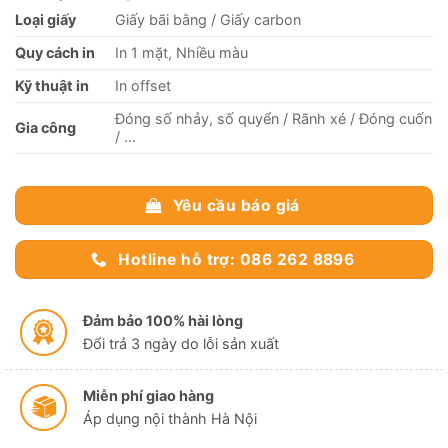
Loại giấy
Giấy bãi bằng / Giấy carbon
Quy cách in
In 1 mặt, Nhiều màu
Kỹ thuật in
In offset
Đóng số nhảy, số quyển / Rãnh xé / Đóng cuốn
Gia công
/ …
Yêu cầu báo giá
Hotline hỗ trợ: 086 262 8896
Đảm bảo 100% hài lòng
Đổi trả 3 ngày do lỗi sản xuất
Miễn phí giao hàng
Áp dụng nội thành Hà Nội