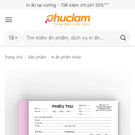
Bỏ
++
In ấn tại xưởng - Tiết kiệm chi phí 30%
qua
nội
dung
Tìm
kiếm:
Trang chủ
/
Sản phẩm
/
In ấn phẩm khác