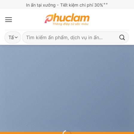
Bỏ
++
In ấn tại xưởng - Tiết kiệm chi phí 30%
qua
nội
dung
Tìm
kiếm:
It has Finally started…
HUGE SALE