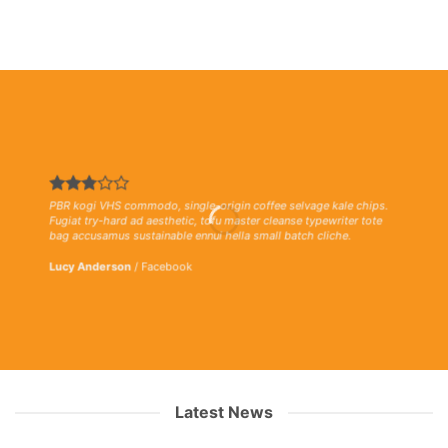
PBR kogi VHS commodo, single-origin coffee selvage kale chips.
Fugiat try-hard ad aesthetic, tofu master cleanse typewriter tote
bag accusamus sustainable ennui hella small batch cliche.
Lucy Anderson
/
Facebook
Latest News