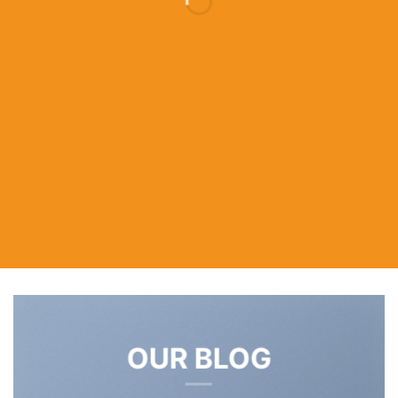
UP TO
70% OFF
Shop men
Shop women
Shop all
OUR BLOG