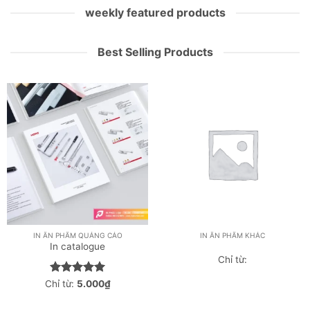
weekly featured products
Best Selling Products
IN ẤN PHẨM QUẢNG CÁO
IN ẤN PHẨM KHÁC
In catalogue
Chỉ từ:
Được xếp
Chỉ từ:
5.000
₫
hạng
5
5
sao