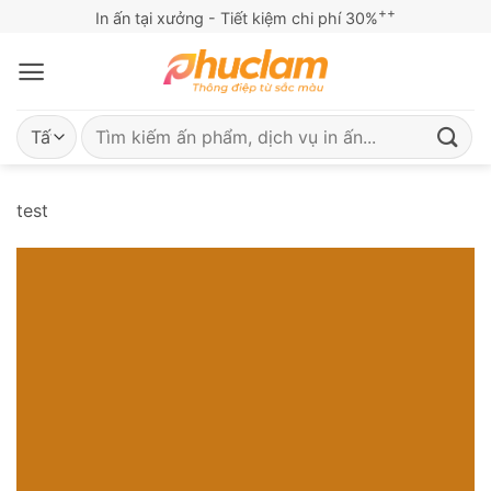
Bỏ
++
In ấn tại xưởng - Tiết kiệm chi phí 30%
qua
nội
dung
Tìm
kiếm:
test