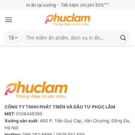
Bỏ
++
In ấn tại xưởng - Tiết kiệm chi phí 30%
qua
nội
dung
Tìm
kiếm:
CÔNG TY TNHH PHÁT TRIỂN VÀ ĐẦU TƯ PHÚC LÂM
MST:
0108448365
Xưởng sản xuất:
460 P. Trần Quý Cáp, Văn Chương, Đống Đa,
Hà Nội
Hotline:
086 262 8896 | 0979 651 659